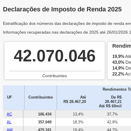
Declarações de Imposto de Renda 2025
Estratificação dos números das declarações de imposto de renda env
Informações recuperadas nas declarações de 2025 até 26/01/2026 
Rendim
42.070.046
19,9%
Até
43,0%
De 
14,9%
De 
22,2%
Aci
Contribuintes
Rendimentos Tr
UF
Contribuintes
Até
De R$
R$ 28.467,20
28.467,21
Até R$ 60mil
AC
106.434
13,4%
37,7%
AL
357.049
18,3%
42,9%
AM
475.181
18,4%
44,7%