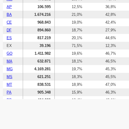
AP
106.595
12,5%
36,8%
BA
1.674.216
21,0%
42,8%
CE
968.843
19,0%
42,4%
DF
894.860
18,7%
27,9%
ES
817.219
20,1%
44,6%
EX
39.196
71,5%
12,3%
GO
1.411.982
19,6%
46,7%
MA
632.871
18,1%
46,5%
MG
4.169.281
19,7%
45,3%
MS
621.251
18,3%
45,5%
MT
838.531
18,9%
47,0%
PA
905.348
15,9%
46,3%
PB
464.229
18,4%
43,1%
PE
1.114.955
19,3%
42,3%
PI
355.456
18,5%
44,3%
PR
2.844.107
19,6%
45,7%