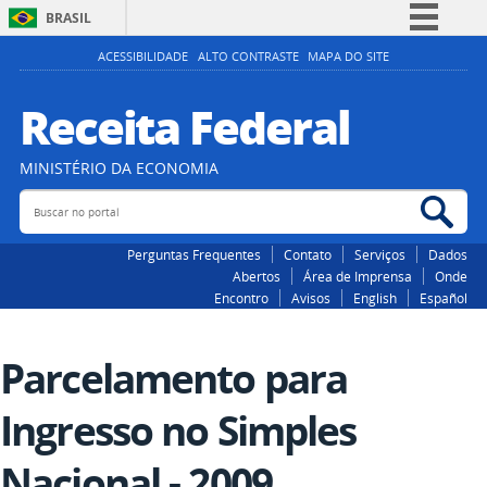
BRASIL
Simplifique!
ACESSIBILIDADE
ALTO CONTRASTE
MAPA DO SITE
Comunica BR
Receita Federal
Participe
Acesso à informação
MINISTÉRIO DA ECONOMIA
Legislação
Buscar no portal
Bus
Canais
Perguntas Frequentes
Contato
Serviços
Dados
Abertos
Área de Imprensa
Onde
Encontro
Avisos
English
Español
Parcelamento para
Ingresso no Simples
Nacional - 2009