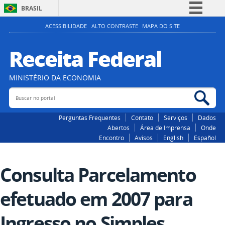
BRASIL
Simplifique!
ACESSIBILIDADE
ALTO CONTRASTE
MAPA DO SITE
Comunica BR
Receita Federal
Participe
Acesso à informação
MINISTÉRIO DA ECONOMIA
Legislação
Buscar no portal
Bus
Canais
Perguntas Frequentes
Contato
Serviços
Dados
Abertos
Área de Imprensa
Onde
Encontro
Avisos
English
Español
Consulta Parcelamento
efetuado em 2007 para
Ingresso no Simples