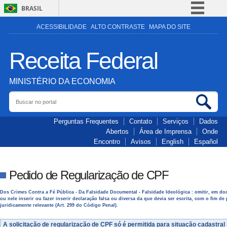
BRASIL
Simplifique!
ACESSIBILIDADE
ALTO CONTRASTE
MAPA DO SITE
Comunica BR
Receita Federal
Participe
Acesso à informação
MINISTÉRIO DA ECONOMIA
Legislação
Buscar no portal
Bus
Canais
Perguntas Frequentes
Contato
Serviços
Dados
Abertos
Área de Imprensa
Onde
Encontro
Avisos
English
Español
Pedido de Regularização de CPF
Dos Crimes Contra a Fé Pública - Da Falsidade Documental - Falsidade Ideológica : omitir, em do
ou nele inserir ou fazer inserir declaração falsa ou diversa da que devia ser escrita, com o fim de 
juridicamente relevante (Art. 299 do Código Penal).
A solicitação de regularização de CPF só é permitida para situação cadastral