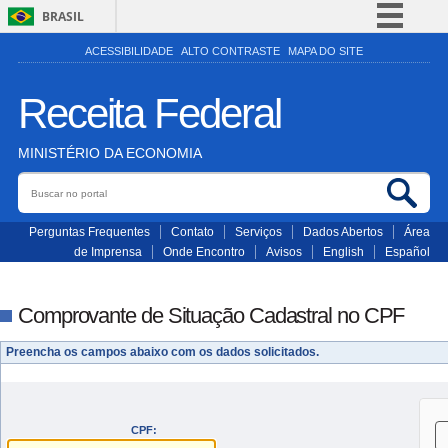
BRASIL
Simplifique!
ACESSIBILIDADE
ALTO CONTRASTE
MAPA DO SITE
Comunica BR
Receita Federal
Participe
Acesso à informação
MINISTÉRIO DA ECONOMIA
Legislação
Buscar no portal
Bus
Canais
Perguntas Frequentes
Contato
Serviços
Dados Abertos
Área
de Imprensa
Onde Encontro
Avisos
English
Español
Comprovante de Situação Cadastral no CPF
Preencha os campos abaixo com os dados solicitados.
CPF: