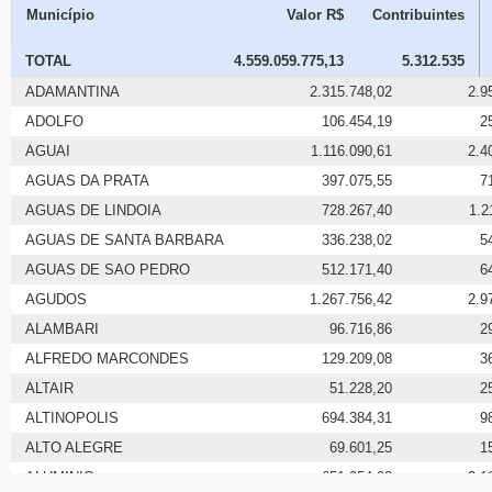
Município
Valor R$
Contribuintes
TOTAL
4.559.059.775,13
5.312.535
ADAMANTINA
2.315.748,02
2.9
ADOLFO
106.454,19
2
AGUAI
1.116.090,61
2.4
AGUAS DA PRATA
397.075,55
7
AGUAS DE LINDOIA
728.267,40
1.2
AGUAS DE SANTA BARBARA
336.238,02
5
AGUAS DE SAO PEDRO
512.171,40
6
AGUDOS
1.267.756,42
2.9
ALAMBARI
96.716,86
2
ALFREDO MARCONDES
129.209,08
3
ALTAIR
51.228,20
2
ALTINOPOLIS
694.384,31
9
ALTO ALEGRE
69.601,25
1
ALUMINIO
651.054,93
2.1