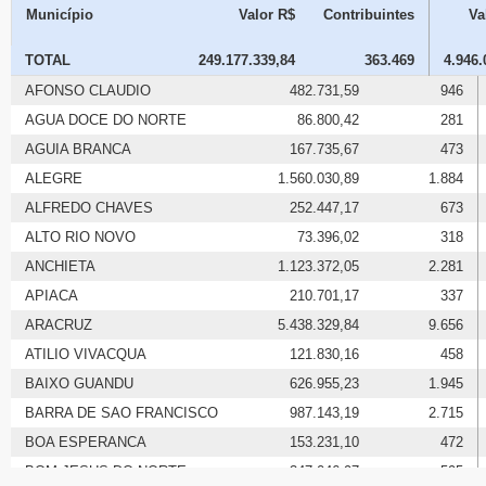
Município
Valor R$
Contribuintes
Va
TOTAL
249.177.339,84
363.469
4.946.
AFONSO CLAUDIO
482.731,59
946
AGUA DOCE DO NORTE
86.800,42
281
AGUIA BRANCA
167.735,67
473
ALEGRE
1.560.030,89
1.884
ALFREDO CHAVES
252.447,17
673
ALTO RIO NOVO
73.396,02
318
ANCHIETA
1.123.372,05
2.281
APIACA
210.701,17
337
ARACRUZ
5.438.329,84
9.656
ATILIO VIVACQUA
121.830,16
458
BAIXO GUANDU
626.955,23
1.945
BARRA DE SAO FRANCISCO
987.143,19
2.715
BOA ESPERANCA
153.231,10
472
BOM JESUS DO NORTE
347.046,97
595