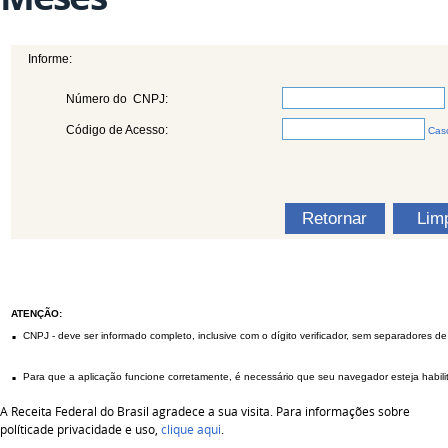
Informe:
Número do CNPJ:
Código de Acesso:
Caso
ATENÇÃO:
.
CNPJ - deve ser informado completo, inclusive com o dígito verificador, sem separadores d
.
Para que a aplicação funcione corretamente, é necessário que seu navegador esteja habil
A Receita Federal do Brasil agradece a sua visita. Para informações sobre
políticade privacidade e uso,
clique aqui
.