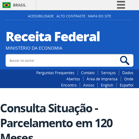
BRASIL
Simplifique!
ACESSIBILIDADE
ALTO CONTRASTE
MAPA DO SITE
Comunica BR
Receita Federal
Participe
Acesso à informação
MINISTÉRIO DA ECONOMIA
Legislação
Buscar no portal
Bus
Canais
Perguntas Frequentes
Contato
Serviços
Dados
Abertos
Área de Imprensa
Onde
Encontro
Avisos
English
Español
Consulta Situação -
Parcelamento em 120
Meses